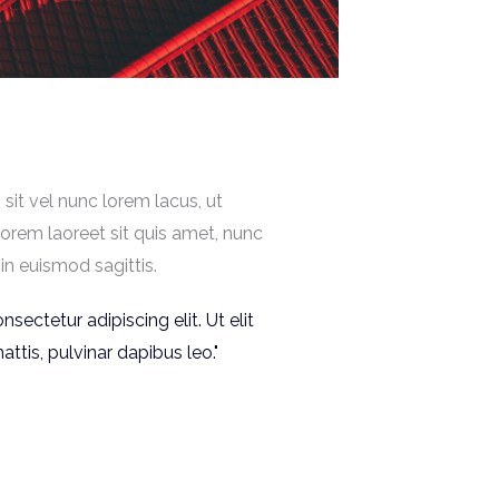
 sit vel nunc lorem lacus, ut
lorem laoreet sit quis amet, nunc
in euismod sagittis.
sectetur adipiscing elit. Ut elit
ttis, pulvinar dapibus leo."