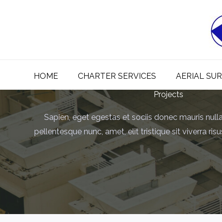
Skip
to
content
HOME
CHARTER SERVICES
AERIAL SU
Projects
Sapien, eget egestas et sociis donec mauris nulla
pellentesque nunc, amet, elit tristique sit viverra ris