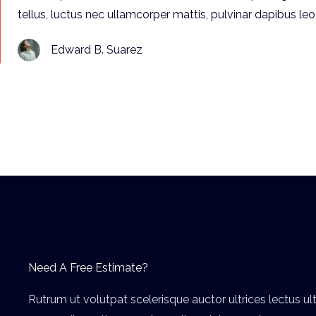
tellus, luctus nec ullamcorper mattis, pulvinar dapibus leo.
Edward B. Suarez
Need A Free Estimate?
Rutrum ut volutpat scelerisque auctor ultrices lectus ul