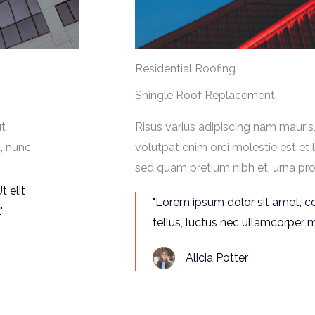
Residential Roofing
Shingle Roof Replacement
ut
Risus varius adipiscing nam mauris,
t, nunc
volutpat enim orci molestie est et 
sed quam pretium nibh et, urna pro
t elit
"Lorem ipsum dolor sit amet, con
"
tellus, luctus nec ullamcorper ma
Alicia Potter