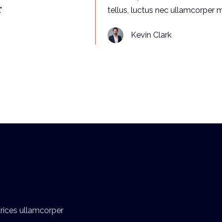
"
tellus, luctus nec ullamcorper ma
Kevin Clark
trices ullamcorper